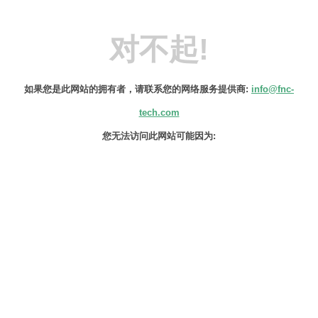
对不起!
如果您是此网站的拥有者，请联系您的网络服务提供商:
info@fnc-
tech.com
您无法访问此网站可能因为:
该IP地址已更改。
该域名的IP地址最近可能发生变化。检查
您的DNS设置，以验证该域名是否设置正
确。DNS配置生效可能需要8-24小时，服
务提供商会清除DNS缓存以便恢复访问此
网站。