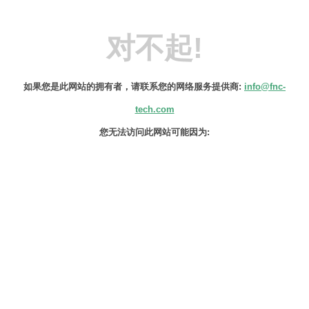
对不起!
如果您是此网站的拥有者，请联系您的网络服务提供商:
info@fnc-
tech.com
您无法访问此网站可能因为:
该IP地址已更改。
该域名的IP地址最近可能发生变化。检查
您的DNS设置，以验证该域名是否设置正
确。DNS配置生效可能需要8-24小时，服
务提供商会清除DNS缓存以便恢复访问此
网站。