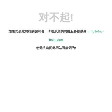
对不起!
如果您是此网站的拥有者，请联系您的网络服务提供商:
info@fnc-
tech.com
您无法访问此网站可能因为:
该IP地址已更改。
该域名的IP地址最近可能发生变化。检查
您的DNS设置，以验证该域名是否设置正
确。DNS配置生效可能需要8-24小时，服
务提供商会清除DNS缓存以便恢复访问此
网站。