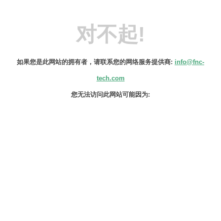
对不起!
如果您是此网站的拥有者，请联系您的网络服务提供商:
info@fnc-
tech.com
您无法访问此网站可能因为:
该IP地址已更改。
该域名的IP地址最近可能发生变化。检查
您的DNS设置，以验证该域名是否设置正
确。DNS配置生效可能需要8-24小时，服
务提供商会清除DNS缓存以便恢复访问此
网站。